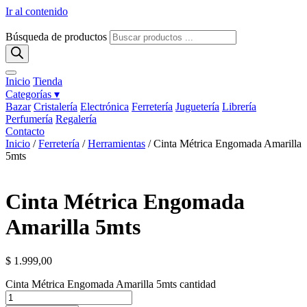
Ir al contenido
Búsqueda de productos
Inicio
Tienda
Categorías ▾
Bazar
Cristalería
Electrónica
Ferretería
Juguetería
Librería
Perfumería
Regalería
Contacto
Inicio
/
Ferretería
/
Herramientas
/ Cinta Métrica Engomada Amarilla
5mts
Cinta Métrica Engomada
Amarilla 5mts
$
1.999,00
Cinta Métrica Engomada Amarilla 5mts cantidad