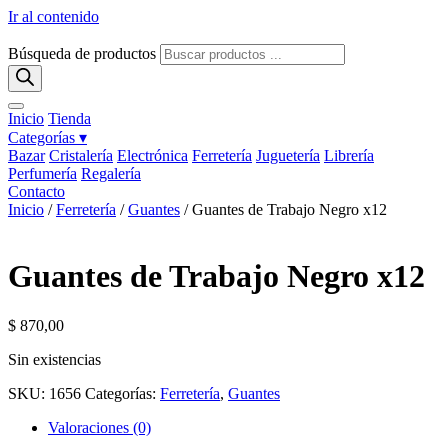
Ir al contenido
Búsqueda de productos
Inicio
Tienda
Categorías ▾
Bazar
Cristalería
Electrónica
Ferretería
Juguetería
Librería
Perfumería
Regalería
Contacto
Inicio
/
Ferretería
/
Guantes
/ Guantes de Trabajo Negro x12
Guantes de Trabajo Negro x12
$
870,00
Sin existencias
SKU:
1656
Categorías:
Ferretería
,
Guantes
Valoraciones (0)