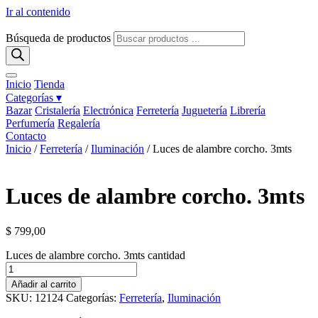
Ir al contenido
Búsqueda de productos
Inicio
Tienda
Categorías ▾
Bazar
Cristalería
Electrónica
Ferretería
Juguetería
Librería
Perfumería
Regalería
Contacto
Inicio
/
Ferretería
/
Iluminación
/ Luces de alambre corcho. 3mts
Luces de alambre corcho. 3mts
$
799,00
Luces de alambre corcho. 3mts cantidad
Añadir al carrito
SKU:
12124
Categorías:
Ferretería
,
Iluminación