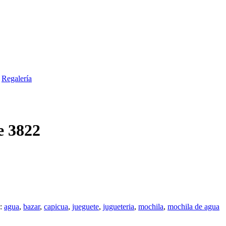
Regalería
e 3822
s:
agua
,
bazar
,
capicua
,
jueguete
,
jugueteria
,
mochila
,
mochila de agua