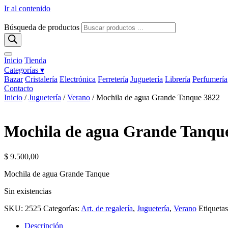
Ir al contenido
Búsqueda de productos
Inicio
Tienda
Categorías ▾
Bazar
Cristalería
Electrónica
Ferretería
Juguetería
Librería
Perfumería
Contacto
Inicio
/
Juguetería
/
Verano
/ Mochila de agua Grande Tanque 3822
Mochila de agua Grande Tanqu
$
9.500,00
Mochila de agua Grande Tanque
Sin existencias
SKU:
2525
Categorías:
Art. de regalería
,
Juguetería
,
Verano
Etiqueta
Descripción