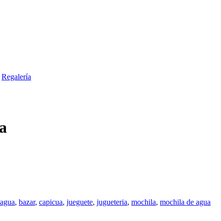
Regalería
a
agua
,
bazar
,
capicua
,
jueguete
,
jugueteria
,
mochila
,
mochila de agua