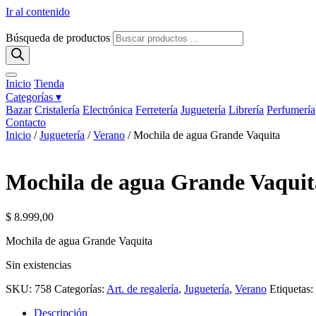
Ir al contenido
Búsqueda de productos
Inicio
Tienda
Categorías ▾
Bazar
Cristalería
Electrónica
Ferretería
Juguetería
Librería
Perfumería
Contacto
Inicio
/
Juguetería
/
Verano
/ Mochila de agua Grande Vaquita
Mochila de agua Grande Vaquit
$
8.999,00
Mochila de agua Grande Vaquita
Sin existencias
SKU:
758
Categorías:
Art. de regalería
,
Juguetería
,
Verano
Etiquetas:
Descripción