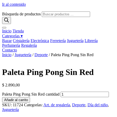
Ir al contenido
Búsqueda de productos
Inicio
Tienda
Categorías ▾
Bazar
Cristalería
Electrónica
Ferretería
Juguetería
Librería
Perfumería
Regalería
Contacto
Inicio
/
Juguetería
/
Deporte
/ Paleta Ping Pong Sin Red
Paleta Ping Pong Sin Red
$
2.890,00
Paleta Ping Pong Sin Red cantidad
Añadir al carrito
SKU:
11724
Categorías:
Art. de regalería
,
Deporte
,
Día del niño
,
Juguetería