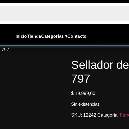
Inicio
Tienda
Categorías ▾
Contacto
F-797
Sellador de
797
$
19.999,00
Sin existencias
SKU:
12242
Categoría:
Ferr