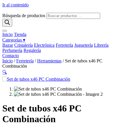
Ir al contenido
Búsqueda de productos
Inicio
Tienda
Categorías ▾
Bazar
Cristalería
Electrónica
Ferretería
Juguetería
Librería
Perfumería
Regalería
Contacto
Inicio
/
Ferretería
/
Herramientas
/ Set de tubos x46 PC
Combinación
🔍
Set de tubos x46 PC
Combinación