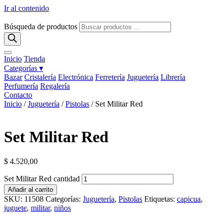
Ir al contenido
Búsqueda de productos
Inicio
Tienda
Categorías ▾
Bazar
Cristalería
Electrónica
Ferretería
Juguetería
Librería
Perfumería
Regalería
Contacto
Inicio
/
Juguetería
/
Pistolas
/ Set Militar Red
Set Militar Red
$
4.520,00
Set Militar Red cantidad
Añadir al carrito
SKU:
11508
Categorías:
Juguetería
,
Pistolas
Etiquetas:
capicua
,
juguete
,
militar
,
niños