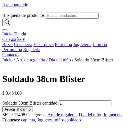
Ir al contenido
Búsqueda de productos
Inicio
Tienda
Categorías ▾
Bazar
Cristalería
Electrónica
Ferretería
Juguetería
Librería
Perfumería
Regalería
Contacto
Inicio
/
Art. de regalería
/
Día del niño
/ Soldado 38cm Blister
Soldado 38cm Blister
$
3.464,00
Soldado 38cm Blister cantidad
Añadir al carrito
SKU:
11498
Categorías:
Art. de regalería
,
Día del niño
,
Juguetería
Etiquetas:
capicua
,
Juguetes
,
niños
,
soldado