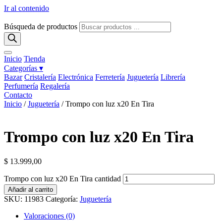
Ir al contenido
Búsqueda de productos
Inicio
Tienda
Categorías ▾
Bazar
Cristalería
Electrónica
Ferretería
Juguetería
Librería
Perfumería
Regalería
Contacto
Inicio
/
Juguetería
/ Trompo con luz x20 En Tira
Trompo con luz x20 En Tira
$
13.999,00
Trompo con luz x20 En Tira cantidad
Añadir al carrito
SKU:
11983
Categoría:
Juguetería
Valoraciones (0)