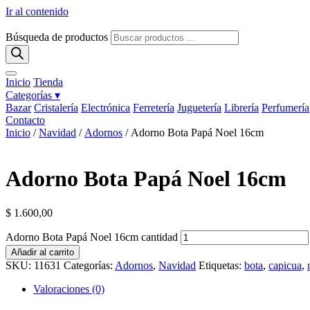
Ir al contenido
Búsqueda de productos
Inicio
Tienda
Categorías ▾
Bazar
Cristalería
Electrónica
Ferretería
Juguetería
Librería
Perfumería
Contacto
Inicio
/
Navidad
/
Adornos
/ Adorno Bota Papá Noel 16cm
Adorno Bota Papá Noel 16cm
$
1.600,00
Adorno Bota Papá Noel 16cm cantidad
Añadir al carrito
SKU:
11631
Categorías:
Adornos
,
Navidad
Etiquetas:
bota
,
capicua
,
Valoraciones (0)