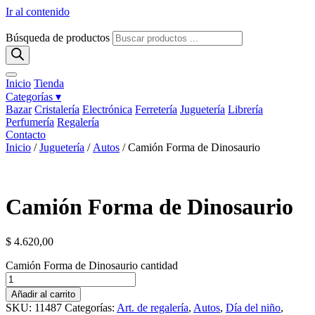
Ir al contenido
Búsqueda de productos
Inicio
Tienda
Categorías ▾
Bazar
Cristalería
Electrónica
Ferretería
Juguetería
Librería
Perfumería
Regalería
Contacto
Inicio
/
Juguetería
/
Autos
/ Camión Forma de Dinosaurio
Camión Forma de Dinosaurio
$
4.620,00
Camión Forma de Dinosaurio cantidad
Añadir al carrito
SKU:
11487
Categorías:
Art. de regalería
,
Autos
,
Día del niño
,