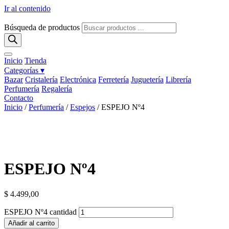
Ir al contenido
Búsqueda de productos
Inicio
Tienda
Categorías ▾
Bazar
Cristalería
Electrónica
Ferretería
Juguetería
Librería
Perfumería
Regalería
Contacto
Inicio
/
Perfumería
/
Espejos
/ ESPEJO Nº4
ESPEJO Nº4
$
4.499,00
ESPEJO Nº4 cantidad
Añadir al carrito