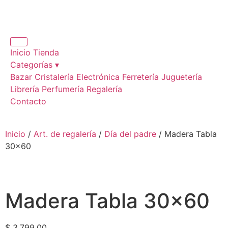
Inicio
Tienda
Categorías ▾
Bazar
Cristalería
Electrónica
Ferretería
Juguetería
Librería
Perfumería
Regalería
Contacto
Inicio
/
Art. de regalería
/
Día del padre
/ Madera Tabla
30×60
Madera Tabla 30×60
$
3.799,00