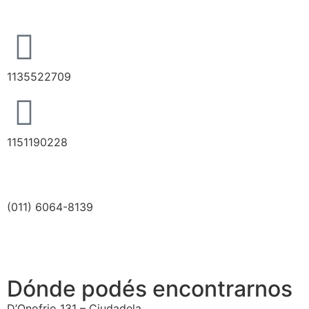
1135522709
1151190228
(011) 6064-8139
Dónde podés encontrarnos
D’Onofrio 131 – Ciudadela