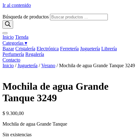
Ir al contenido
Búsqueda de productos
Inicio
Tienda
Categorías ▾
Bazar
Cristalería
Electrónica
Ferretería
Juguetería
Librería
Perfumería
Regalería
Contacto
Inicio
/
Juguetería
/
Verano
/ Mochila de agua Grande Tanque 3249
Mochila de agua Grande
Tanque 3249
$
9.300,00
Mochila de agua Grande Tanque
Sin existencias