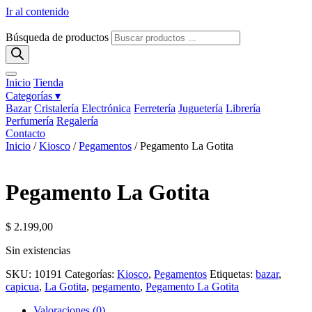
Ir al contenido
Búsqueda de productos
Inicio
Tienda
Categorías ▾
Bazar
Cristalería
Electrónica
Ferretería
Juguetería
Librería
Perfumería
Regalería
Contacto
Inicio
/
Kiosco
/
Pegamentos
/ Pegamento La Gotita
Pegamento La Gotita
$
2.199,00
Sin existencias
SKU:
10191
Categorías:
Kiosco
,
Pegamentos
Etiquetas:
bazar
,
capicua
,
La Gotita
,
pegamento
,
Pegamento La Gotita
Valoraciones (0)