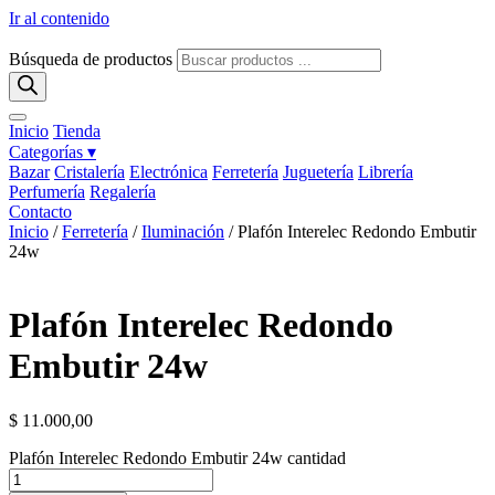
Ir al contenido
Búsqueda de productos
Inicio
Tienda
Categorías ▾
Bazar
Cristalería
Electrónica
Ferretería
Juguetería
Librería
Perfumería
Regalería
Contacto
Inicio
/
Ferretería
/
Iluminación
/ Plafón Interelec Redondo Embutir
24w
Plafón Interelec Redondo
Embutir 24w
$
11.000,00
Plafón Interelec Redondo Embutir 24w cantidad