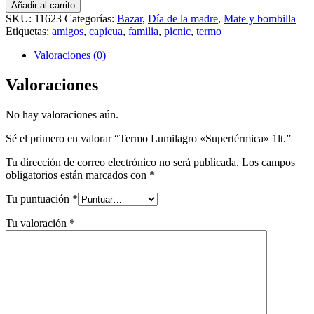
Añadir al carrito
SKU:
11623
Categorías:
Bazar
,
Día de la madre
,
Mate y bombilla
Etiquetas:
amigos
,
capicua
,
familia
,
picnic
,
termo
Valoraciones (0)
Valoraciones
No hay valoraciones aún.
Sé el primero en valorar “Termo Lumilagro «Supertérmica» 1lt.”
Tu dirección de correo electrónico no será publicada.
Los campos
obligatorios están marcados con
*
Tu puntuación
*
Tu valoración
*