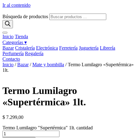
Ir al contenido
Búsqueda de productos
Inicio
Tienda
Categorías ▾
Bazar
Cristalería
Electrónica
Ferretería
Juguetería
Librería
Perfumería
Regalería
Contacto
Inicio
/
Bazar
/
Mate y bombilla
/ Termo Lumilagro «Supertérmica»
1lt.
Termo Lumilagro
«Supertérmica» 1lt.
$
7.299,00
Termo Lumilagro "Supertérmica" 1lt. cantidad