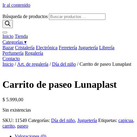
Ir al contenido
Búsqueda de productos
Inicio
Tienda
Categorías ▾
Bazar
Cristalería
Electrónica
Ferretería
Juguetería
Librería
Perfumería
Regalería
Contacto
Inicio
/
Art. de regalería
/
Día del niño
/ Carrito de paseo Lunaplast
Carrito de paseo Lunaplast
$
5.999,00
Sin existencias
SKU:
11549
Categorías:
Día del niño
,
Juguetería
Etiquetas:
capicua
,
carrito
,
paseo
Valoraciones (0)