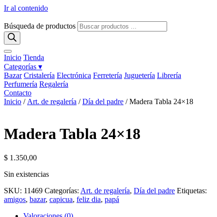
Ir al contenido
Búsqueda de productos
Inicio
Tienda
Categorías ▾
Bazar
Cristalería
Electrónica
Ferretería
Juguetería
Librería
Perfumería
Regalería
Contacto
Inicio
/
Art. de regalería
/
Día del padre
/ Madera Tabla 24×18
Madera Tabla 24×18
$
1.350,00
Sin existencias
SKU:
11469
Categorías:
Art. de regalería
,
Día del padre
Etiquetas:
amigos
,
bazar
,
capicua
,
feliz dia
,
papá
Valoraciones (0)