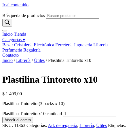
Ir al contenido
Búsqueda de productos
Inicio
Tienda
Categorías ▾
Bazar
Cristalería
Electrónica
Ferretería
Juguetería
Librería
Perfumería
Regalería
Contacto
Inicio
/
Librería
/
Útiles
/ Plastilina Tintoretto x10
Plastilina Tintoretto x10
$
1.499,00
Plastilina Tintoretto (3 packs x 10)
Plastilina Tintoretto x10 cantidad
Añadir al carrito
SKU:
11363
Categorías:
Art. de regalería
,
Librería
,
Útiles
Etiquetas: