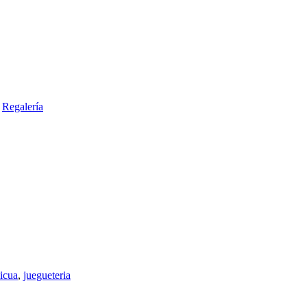
Regalería
icua
,
juegueteria