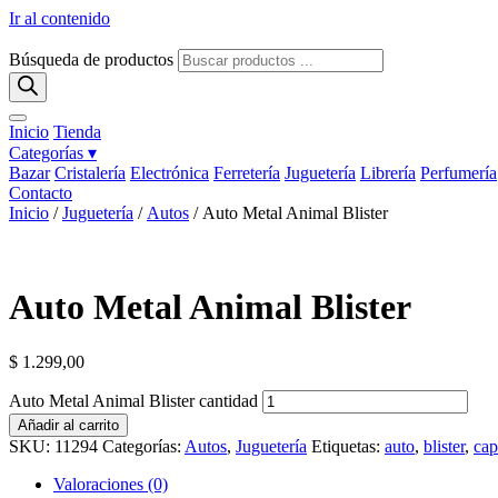
Ir al contenido
Búsqueda de productos
Inicio
Tienda
Categorías ▾
Bazar
Cristalería
Electrónica
Ferretería
Juguetería
Librería
Perfumería
Contacto
Inicio
/
Juguetería
/
Autos
/ Auto Metal Animal Blister
Auto Metal Animal Blister
$
1.299,00
Auto Metal Animal Blister cantidad
Añadir al carrito
SKU:
11294
Categorías:
Autos
,
Juguetería
Etiquetas:
auto
,
blister
,
cap
Valoraciones (0)